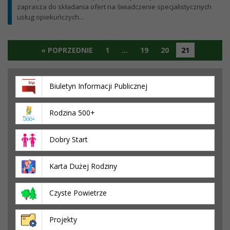
zaprasza do składania ofert na świadczenie specjalistycznych
usług opiekuńczych...
« POPRZEDNIE
1
…
19
20
21
Biuletyn Informacji Publicznej
Rodzina 500+
Dobry Start
Karta Dużej Rodziny
Czyste Powietrze
Projekty