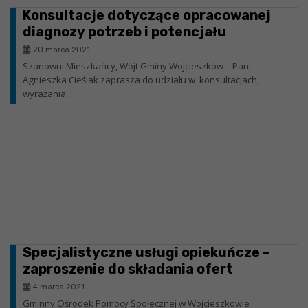
Konsultacje dotyczące opracowanej
diagnozy potrzeb i potencjału
społeczności lokalnej w zakresie usług
20 marca 2021
społecznych
Szanowni Mieszkańcy, Wójt Gminy Wojcieszków – Pani
Agnieszka Cieślak zaprasza do udziału w konsultacjach,
wyrażania...
Specjalistyczne usługi opiekuńcze –
zaproszenie do składania ofert
4 marca 2021
Gminny Ośrodek Pomocy Społecznej w Wojcieszkowie