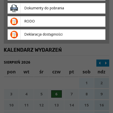
Dokumenty do pobrania
RODO
Deklaracja dostępności
KALENDARZ WYDARZEŃ
SIERPIEŃ 2026
pon
wt
śr
czw
pt
sob
ndz
1
2
3
4
5
6
7
8
9
10
11
12
13
14
15
16