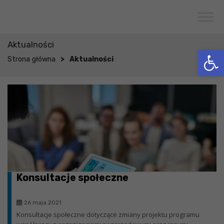
Przejdź do menu
Przejdź do stopki strony
Przejdź do głównej treści strony
CENTRUM USŁUG SPOŁECZNYCH
W WOJCIESZKOWIE
Aktualności
Otwórz 
>
Strona główna
Aktualności
Konsultacje społeczne
26 maja 2021
Konsultacje społeczne dotyczące zmiany projektu programu