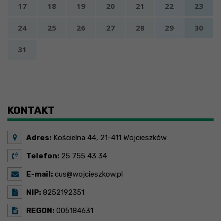
17
18
19
20
21
22
23
24
25
26
27
28
29
30
31
x
Nadchodzące wydarzenia:
Brak wydarzeń w tym okresie
KONTAKT
Adres:
Kościelna 44, 21-411 Wojcieszków
Telefon:
25 755 43 34
E-mail:
cus@wojcieszkow.pl
NIP:
8252192351
REGON:
005184631