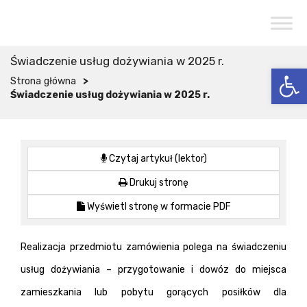
Przejdź do menu
Przejdź do stopki strony
Przejdź do głównej treści strony
CENTRUM USŁUG SPOŁECZNYCH
W WOJCIESZKOWIE
Świadczenie usług dożywiania w 2025 r.
Otwórz 
>
Strona główna
Świadczenie usług dożywiania w 2025 r.
Czytaj artykuł (lektor)
Drukuj stronę
Wyświetl stronę w formacie PDF
Realizacja przedmiotu zamówienia polega na świadczeniu
usług dożywiania – przygotowanie i dowóz do miejsca
zamieszkania lub pobytu gorących posiłków dla