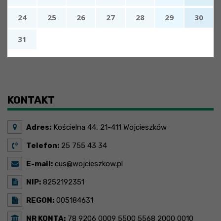
24
25
26
27
28
29
30
31
x
Nadchodzące wydarzenia:
Brak wydarzeń w tym okresie
KONTAKT
Adres:
Kościelna 44, 21-411 Wojcieszków
Telefon:
25 755 43 34
E-mail:
cus@wojcieszkow.pl
NIP:
8252192351
REGON:
005184631
NR KONTA:
78 9206 0009 5500 5568 2000 0010