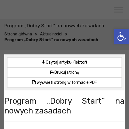
Przejdź do menu
Przejdź do stopki strony
Przejdź do głównej treści strony
CENTRUM USŁUG SPOŁECZNYCH
W WOJCIESZKOWIE
Program „Dobry Start” na nowych zasadach
Otwórz 
>
>
Strona główna
Aktualności
Program „Dobry Start” na nowych zasadach
Czytaj artykuł (lektor)
Drukuj stronę
Wyświetl stronę w formacie PDF
Program „Dobry Start” na
nowych zasadach