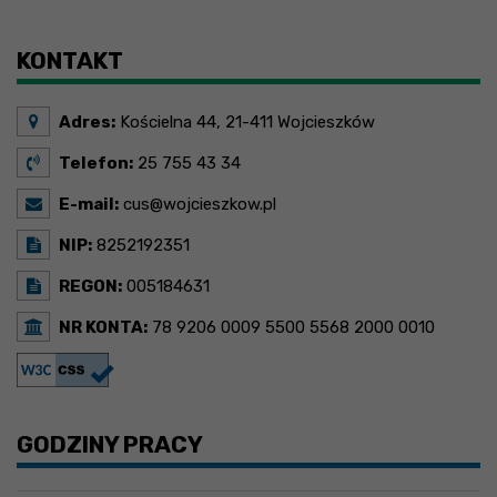
Brak wydarzeń w tym okresie
KONTAKT
Adres:
Kościelna 44, 21-411 Wojcieszków
Telefon:
25 755 43 34
E-mail:
cus@wojcieszkow.pl
NIP:
8252192351
REGON:
005184631
NR KONTA:
78 9206 0009 5500 5568 2000 0010
GODZINY PRACY