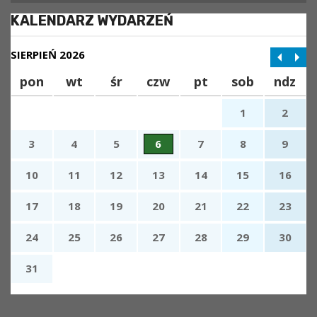
KALENDARZ WYDARZEŃ
SIERPIEŃ 2026
pon
wt
śr
czw
pt
sob
ndz
1
2
3
4
5
6
7
8
9
10
11
12
13
14
15
16
17
18
19
20
21
22
23
24
25
26
27
28
29
30
31
x
Nadchodzące wydarzenia: