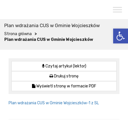
Przejdź do menu
Przejdź do stopki strony
Przejdź do głównej treści strony
CENTRUM USŁUG SPOŁECZNYCH
W WOJCIESZKOWIE
Plan wdrażania CUS w Gminie Wojcieszków
Otwórz 
>
Strona główna
Plan wdrażania CUS w Gminie Wojcieszków
Czytaj artykuł (lektor)
Drukuj stronę
Wyświetl stronę w formacie PDF
Plan wdrażania CUS w Gminie Wojcieszków-1 z SL