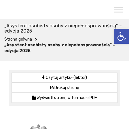
Przejdź do menu
Przejdź do stopki strony
Przejdź do głównej treści strony
CENTRUM USŁUG SPOŁECZNYCH
W WOJCIESZKOWIE
„Asystent osobisty osoby z niepełnosprawnością” –
Otwórz 
edycja 2025
>
Strona główna
„Asystent osobisty osoby z niepełnosprawnością” –
edycja 2025
Czytaj artykuł (lektor)
Drukuj stronę
Wyświetl stronę w formacie PDF