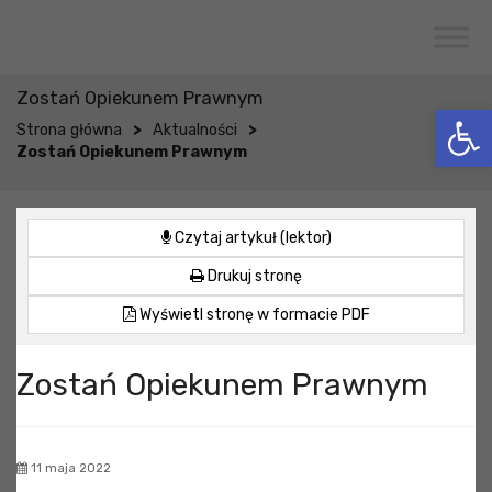
Przejdź do menu
Przejdź do stopki strony
Przejdź do głównej treści strony
CENTRUM USŁUG SPOŁECZNYCH
W WOJCIESZKOWIE
Zostań Opiekunem Prawnym
Otwórz 
>
>
Strona główna
Aktualności
Zostań Opiekunem Prawnym
Czytaj artykuł (lektor)
Drukuj stronę
Wyświetl stronę w formacie PDF
Zostań Opiekunem Prawnym
11 maja 2022