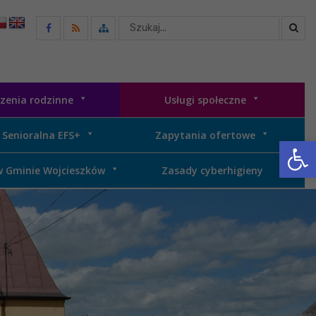
Wyszukaj
w
serwisie
zenia rodzinne
Usługi społeczne
 Senioralna EFS+
Zapytania ofertowe
Otwórz 
w Gminie Wojcieszków
Zasady cyberhigieny