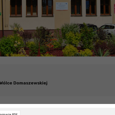
 Wólce Domaszewskiej
formacie PDF