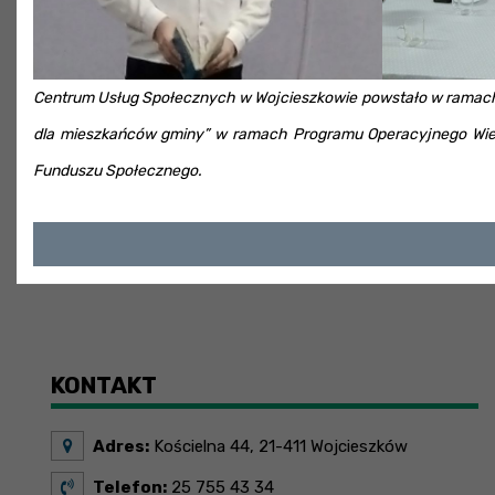
Centrum Usług Społecznych w Wojcieszkowie powstało w ramach 
dla mieszkańców gminy” w ramach Programu Operacyjnego Wie
Funduszu Społecznego.
KONTAKT
Adres:
Kościelna 44, 21-411 Wojcieszków
Telefon:
25 755 43 34