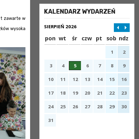
KALENDARZ WYDARZEŃ
st zawarte w
SIERPIEŃ 2026
szków wysoka
pon
wt
śr
czw
pt
sob
ndz
1
2
3
4
5
6
7
8
9
10
11
12
13
14
15
16
17
18
19
20
21
22
23
24
25
26
27
28
29
30
31
x
Nadchodzące wydarzenia: