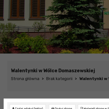
Walentynki w Wólce Domaszewskiej
Strona główna
Brak kategorii
Walentynki w
>
>
Czytaj artykuł (lektor)
Drukuj stronę
Wyświetl stronę w 