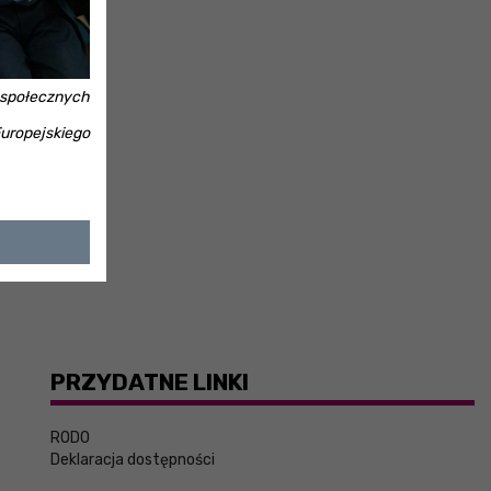
 społecznych
uropejskiego
PRZYDATNE LINKI
RODO
Deklaracja dostępności