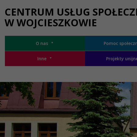
Przejdź do menu
Przejdź do stopki strony
Przejdź do głównej treści strony
CENTRUM USŁUG SPOŁEC
W WOJCIESZKOWIE
O nas
Pomoc społecz
Inne
Projekty unijn