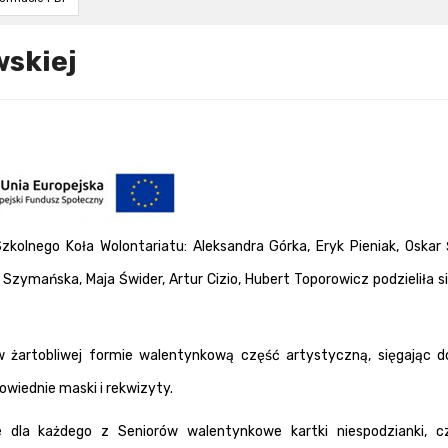
skiej
zkolnego Koła Wolontariatu: Aleksandra Górka, Eryk Pieniak, Oskar 
a Szymańska, Maja Świder, Artur Cizio, Hubert Toporowicz podzieliła s
 w żartobliwej formie walentynkową część artystyczną, sięgając 
owiednie maski i rekwizyty.
 dla każdego z Seniorów walentynkowe kartki niespodzianki, c