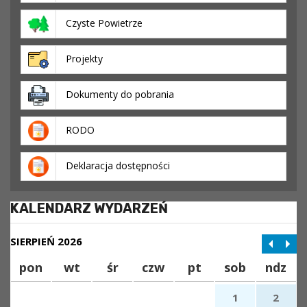
Czyste Powietrze
Projekty
Dokumenty do pobrania
RODO
Deklaracja dostępności
KALENDARZ WYDARZEŃ
SIERPIEŃ 2026
pon
wt
śr
czw
pt
sob
ndz
1
2