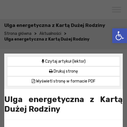
Przejdź do menu
Przejdź do stopki strony
Przejdź do głównej treści strony
CENTRUM USŁUG SPOŁECZNYCH
W WOJCIESZKOWIE
Ulga energetyczna z Kartą Dużej Rodziny
Otwórz 
>
>
Strona główna
Aktualności
Ulga energetyczna z Kartą Dużej Rodziny
Czytaj artykuł (lektor)
Drukuj stronę
Wyświetl stronę w formacie PDF
Ulga energetyczna z Kartą
Dużej Rodziny