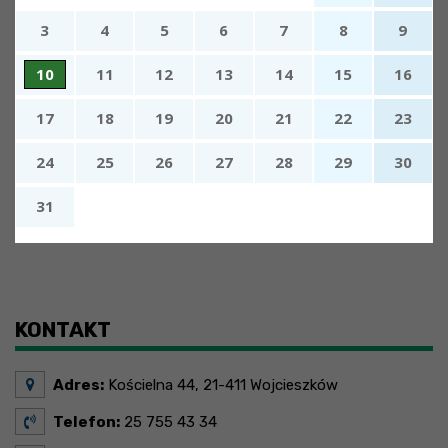
3
4
5
6
7
8
9
10
11
12
13
14
15
16
17
18
19
20
21
22
23
24
25
26
27
28
29
30
31
x
Nadchodzące wydarzenia:
Brak wydarzeń w tym okresie
KONTAKT
Adres:
Kościelna 44, 21-411 Wojcieszków
Telefon:
25 755 43 34