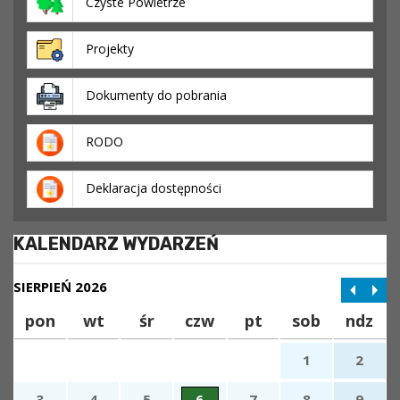
Czyste Powietrze
Projekty
Dokumenty do pobrania
RODO
Deklaracja dostępności
KALENDARZ WYDARZEŃ
SIERPIEŃ 2026
pon
wt
śr
czw
pt
sob
ndz
1
2
3
4
5
6
7
8
9