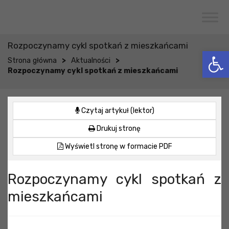
Przejdź do menu
Przejdź do stopki strony
Przejdź do głównej treści strony
CENTRUM USŁUG SPOŁECZNYCH
W WOJCIESZKOWIE
Rozpoczynamy cykl spotkań z mieszkańcami
Otwórz 
>
>
Strona główna
Aktualności
Rozpoczynamy cykl spotkań z mieszkańcami
Czytaj artykuł (lektor)
Drukuj stronę
Wyświetl stronę w formacie PDF
Rozpoczynamy cykl spotkań z
mieszkańcami