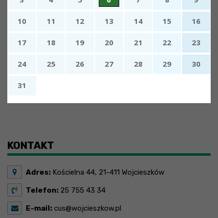
10
11
12
13
14
15
16
17
18
19
20
21
22
23
24
25
26
27
28
29
30
31
x
Nadchodzące wydarzenia:
Brak wydarzeń w tym okresie
KONTAKT
Adres:
Kościelna 44, 21-411 Wojcieszków
Telefon:
25 755 43 34
E-mail:
cus@wojcieszkow.pl