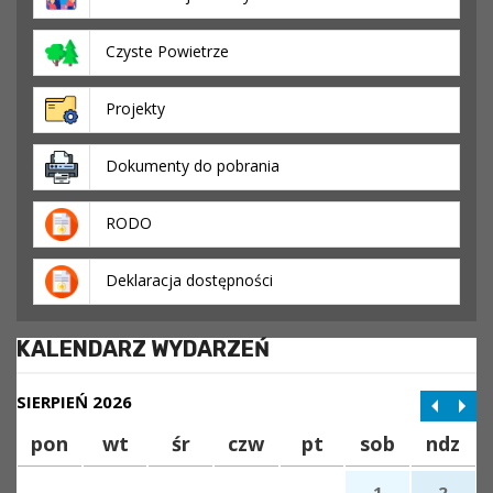
Czyste Powietrze
Projekty
Dokumenty do pobrania
RODO
Deklaracja dostępności
KALENDARZ WYDARZEŃ
SIERPIEŃ 2026
pon
wt
śr
czw
pt
sob
ndz
1
2