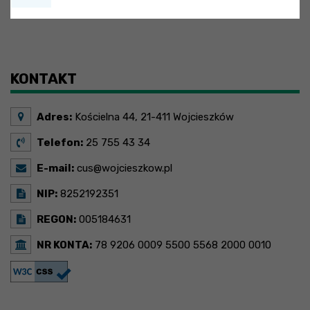
x
Nadchodzące wydarzenia:
Brak wydarzeń w tym okresie
KONTAKT
Adres:
Kościelna 44, 21-411 Wojcieszków
Telefon:
25 755 43 34
E-mail:
cus@wojcieszkow.pl
NIP:
8252192351
REGON:
005184631
NR KONTA:
78 9206 0009 5500 5568 2000 0010