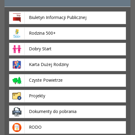
Biuletyn Informacji Publicznej
Rodzina 500+
Dobry Start
Karta Dużej Rodziny
Czyste Powietrze
Projekty
Dokumenty do pobrania
RODO