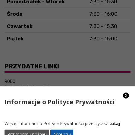
Poniedziałek - Wtorek
7:30 - 15:30
Środa
7:30 - 16:00
Czwartek
7:30 - 15:30
Piątek
7:30 - 15:00
PRZYDATNE LINKI
RODO
Deklaracja dostępności
x
Informacje o Polityce Prywatności
Więcej informacji o Polityce Prywatności przeczytasz
tutaj
Przypomnij później
Akceptuj