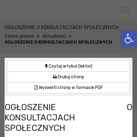
Przejdź do menu
Przejdź do stopki strony
Przejdź do głównej treści strony
CENTRUM USŁUG SPOŁECZNYCH
W WOJCIESZKOWIE
OGŁOSZENIE O KONSULTACJACH SPOŁECZNYCH
Otwórz 
>
>
Strona główna
Aktualności
OGŁOSZENIE O KONSULTACJACH SPOŁECZNYCH
Czytaj artykuł (lektor)
Drukuj stronę
Wyświetl stronę w formacie PDF
OGŁOSZENIE O
KONSULTACJACH
SPOŁECZNYCH