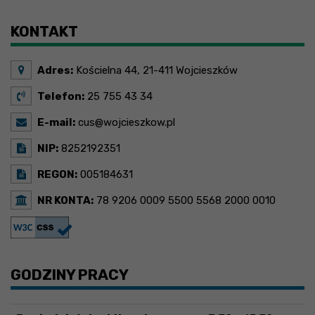
Brak wydarzeń w tym okresie
KONTAKT
Adres:
Kościelna 44, 21-411 Wojcieszków
Telefon:
25 755 43 34
E-mail:
cus@wojcieszkow.pl
NIP:
8252192351
REGON:
005184631
NR KONTA:
78 9206 0009 5500 5568 2000 0010
GODZINY PRACY