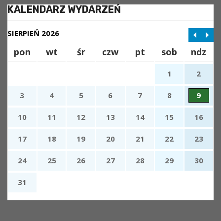
KALENDARZ WYDARZEŃ
SIERPIEŃ 2026
pon
wt
śr
czw
pt
sob
ndz
1
2
3
4
5
6
7
8
9
10
11
12
13
14
15
16
17
18
19
20
21
22
23
24
25
26
27
28
29
30
31
x
Nadchodzące wydarzenia: