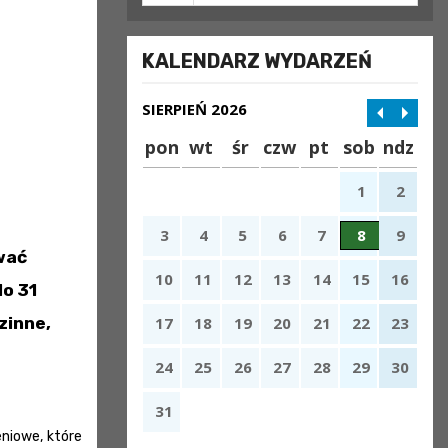
KALENDARZ WYDARZEŃ
SIERPIEŃ 2026
pon
wt
śr
czw
pt
sob
ndz
1
2
3
4
5
6
7
8
9
wać
10
11
12
13
14
15
16
o 31
zinne,
17
18
19
20
21
22
23
24
25
26
27
28
29
30
31
niowe, które