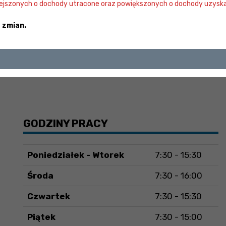
jszonych o dochody utracone oraz powiększonych o dochody uzyska
 zmian.
GODZINY PRACY
Poniedziałek - Wtorek
7:30 - 15:30
Środa
7:30 - 16:00
Czwartek
7:30 - 15:30
Piątek
7:30 - 15:00