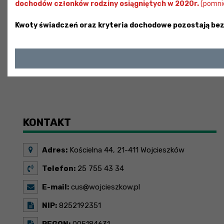
dochodów członków rodziny osiągniętych w 2020r.
(pomnie
Kwoty świadczeń oraz kryteria dochodowe pozostają bez
KONTAKT
Adres:
Kościelna 44, 21-411 Wojcieszków
Telefon:
25 755 43 34
E-mail:
cus@wojcieszkow.pl
NIP:
8252192351