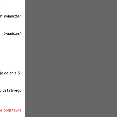
ch świadczeń
ch świadczeń
e do dnia 31
o ostatniego
na podstawie