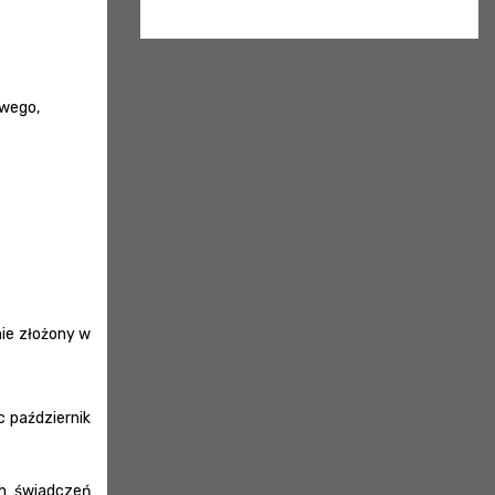
x
Nadchodzące wydarzenia:
Brak wydarzeń w tym okresie
owego,
ie złożony w
 październik
ch świadczeń