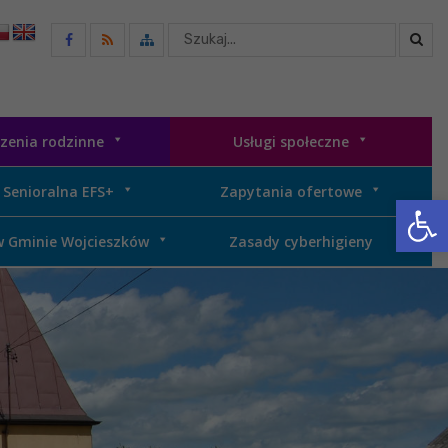
Wyszukaj
w
serwisie
zenia rodzinne
Usługi społeczne
 Senioralna EFS+
Zapytania ofertowe
Otwórz 
w Gminie Wojcieszków
Zasady cyberhigieny