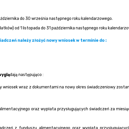
ździernika do 30 września następnego roku kalendarzowego.
odatków) od 1 listopada do 31 października następnego roku kalendarz
dczeń należy złożyć nowy wniosek w terminie do :
wyglą
dają następująco :
dy wniosek wraz z dokumentami na nowy okres świadczeniowy zostan
 alimentacyjnego oraz wypłata przysługujących świadczeń za miesiąc
iadczeń z funduszu alimentacyjnego oraz wypłata przysługujący