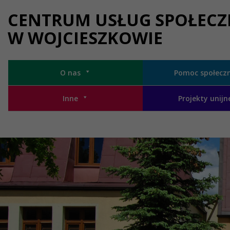
Przejdź do menu
Przejdź do stopki strony
Przejdź do głównej treści strony
CENTRUM USŁUG SPOŁEC
W WOJCIESZKOWIE
O nas
Pomoc społecz
Inne
Projekty unijn