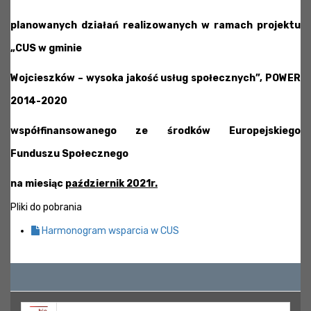
planowanych działań realizowanych w ramach projektu
„CUS w gminie
Wojcieszków – wysoka jakość usług społecznych”, POWER
2014-2020
współfinansowanego ze środków Europejskiego
Funduszu Społecznego
na miesiąc
październik 2021r.
Pliki do pobrania
Harmonogram wsparcia w CUS