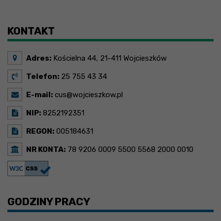
Brak wydarzeń w tym okresie
KONTAKT
Adres:
Kościelna 44, 21-411 Wojcieszków
Telefon:
25 755 43 34
E-mail:
cus@wojcieszkow.pl
NIP:
8252192351
REGON:
005184631
NR KONTA:
78 9206 0009 5500 5568 2000 0010
GODZINY PRACY