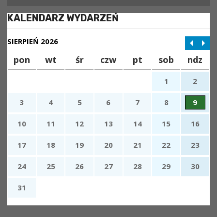
KALENDARZ WYDARZEŃ
SIERPIEŃ 2026
pon
wt
śr
czw
pt
sob
ndz
1
2
3
4
5
6
7
8
9
10
11
12
13
14
15
16
17
18
19
20
21
22
23
24
25
26
27
28
29
30
31
x
Nadchodzące wydarzenia: