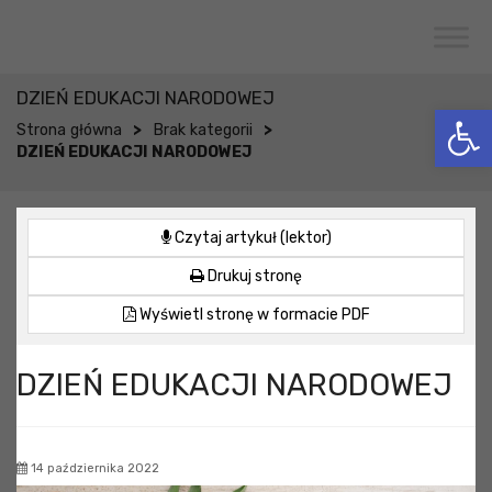
Przejdź do menu
Przejdź do stopki strony
Przejdź do głównej treści strony
CENTRUM USŁUG SPOŁECZNYCH
W WOJCIESZKOWIE
DZIEŃ EDUKACJI NARODOWEJ
Otwórz 
>
>
Strona główna
Brak kategorii
DZIEŃ EDUKACJI NARODOWEJ
Czytaj artykuł (lektor)
Drukuj stronę
Wyświetl stronę w formacie PDF
DZIEŃ EDUKACJI NARODOWEJ
14 października 2022