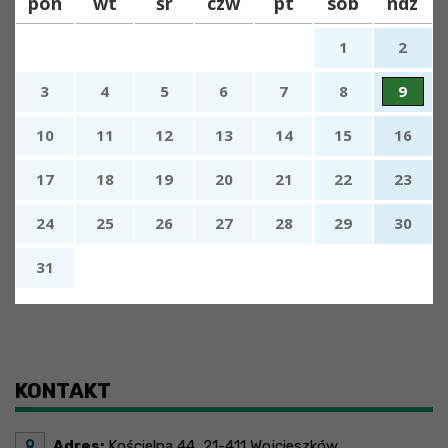
pon
wt
śr
czw
pt
sob
ndz
1
2
3
4
5
6
7
8
9
10
11
12
13
14
15
16
17
18
19
20
21
22
23
24
25
26
27
28
29
30
31
x
Nadchodzące wydarzenia:
Brak wydarzeń w tym okresie
KONTAKT
Adres:
Kościelna 44, 21-411 Wojcieszków